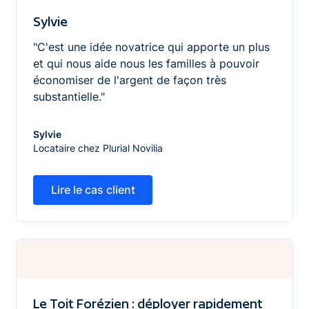
Sylvie
"C'est une idée novatrice qui apporte un plus
et qui nous aide nous les familles à pouvoir
économiser de l'argent de façon très
substantielle."
Sylvie
Locataire chez Plurial Novilia
Lire le cas client
Lire le cas client
Le Toit Forézien : déployer rapidement une solution sim
Le Toit Forézien : déployer rapidement