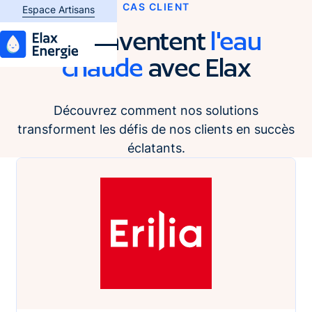
CAS CLIENT
Espace plombier
Espace Artisans
Ils réinventent
l'eau
chaude
avec Elax
Découvrez comment nos solutions
transforment les défis de nos clients en succès
éclatants.
Sophie Ducottet - Erilia