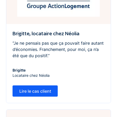
Brigitte, locataire chez Néolia
“Je ne pensais pas que ça pouvait faire autant
d’économies. Franchement, pour moi, ça n’a
été que du positif.”
Brigitte
Locataire chez Néolia
Lire le cas client
Lire le cas client
Jean-Luc Daniel - Guingamp Habitat