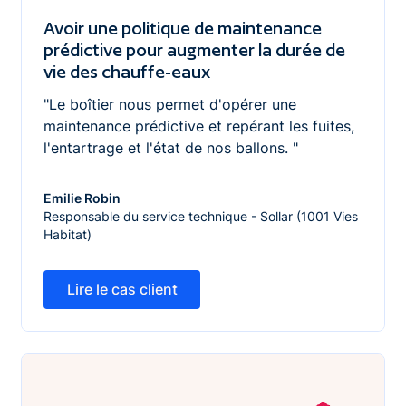
Avoir une politique de maintenance
prédictive pour augmenter la durée de
vie des chauffe-eaux
"Le boîtier nous permet d'opérer une
maintenance prédictive et repérant les fuites,
l'entartrage et l'état de nos ballons. "
Emilie Robin
Responsable du service technique - Sollar (1001 Vies
Habitat)
Lire le cas client
Lire le cas client
Optimiser la gestion en réduisant factures, pannes et in