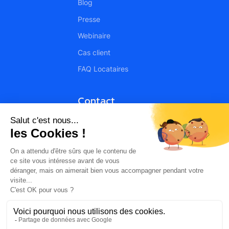
Blog
Presse
Webinaire
Cas client
FAQ Locataires
Contact
Contact
Devenir partenaire
Nous rejoindre
© 2026 Elax Énergie