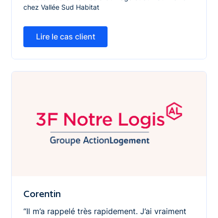
chez Vallée Sud Habitat
Lire le cas client
Lire le cas client
Corentin
Corentin
“Il m’a rappelé très rapidement. J’ai vraiment