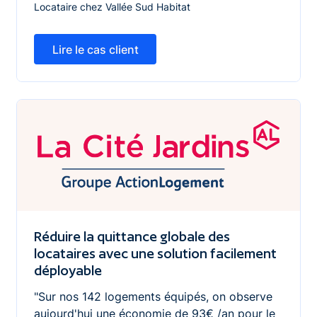
Locataire chez Vallée Sud Habitat
Lire le cas client
Lire le cas client
Réduire la quittance globale des locataires avec une so
Réduire la quittance globale des
locataires avec une solution facilement
déployable
"Sur nos 142 logements équipés, on observe
aujourd'hui une économie de 93€ /an pour le