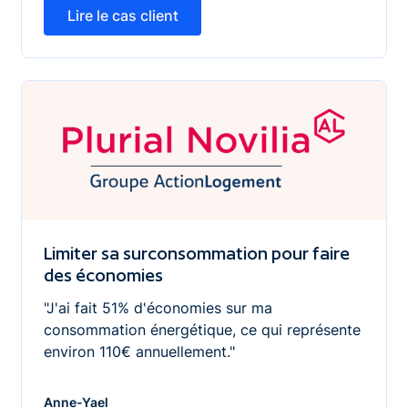
Lire le cas client
Lire le cas client
Limiter sa surconsommation pour faire des économies
Limiter sa surconsommation pour faire
des économies
"J'ai fait 51% d'économies sur ma
consommation énergétique, ce qui représente
environ 110€ annuellement."
Anne-Yael