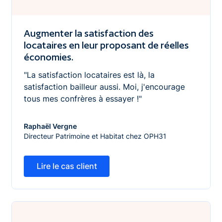
Augmenter la satisfaction des
locataires en leur proposant de réelles
économies.
"La satisfaction locataires est là, la
satisfaction bailleur aussi. Moi, j'encourage
tous mes confrères à essayer !"
Raphaël Vergne
Directeur Patrimoine et Habitat chez OPH31
Lire le cas client
Lire le cas client
Réduire la consommation d'énergie liée à l'eau chaude