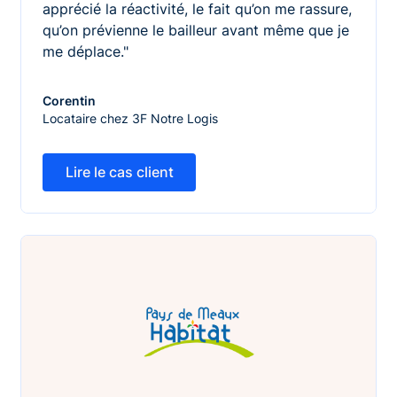
apprécié la réactivité, le fait qu’on me rassure,
qu’on prévienne le bailleur avant même que je
me déplace."
Corentin
Locataire chez 3F Notre Logis
Lire le cas client
Lire le cas client
Marie-Aline - locataire chez Pays de Meaux Habitat