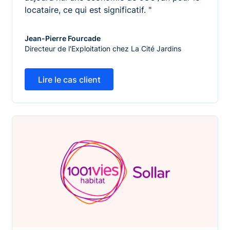
locataire, ce qui est significatif. "
Jean-Pierre Fourcade
Directeur de l'Exploitation chez La Cité Jardins
Lire le cas client
Lire le cas client
Avoir une politique de maintenance prédictive pour aug