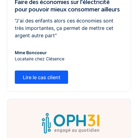
Faire des économies sur l'électricité
pour pouvoir mieux consommer ailleurs
"J'ai des enfants alors ces économies sont
très importantes, ça permet de mettre cet
argent autre part"
Mme Boncoeur
Locataire chez Clésence
Lire le cas client
Lire le cas client
Augmenter la satisfaction des locataires en leur propos