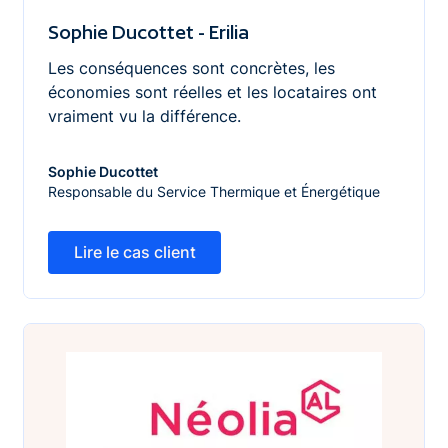
Sophie Ducottet - Erilia
Les conséquences sont concrètes, les
économies sont réelles et les locataires ont
vraiment vu la différence.
Sophie Ducottet
Responsable du Service Thermique et Énergétique
Lire le cas client
Lire le cas client
Brigitte, locataire chez Néolia