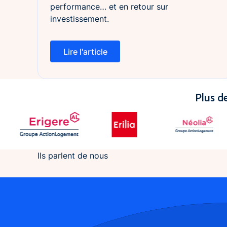
performance… et en retour sur
investissement.
Lire l'article
Lire l'article
Plus d
Ils parlent de nous
Footer