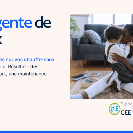
igente
de
x
es sur vos chauffe-eaux
mie
. Résultat : des
ort, une maintenance
Éligible
CEE