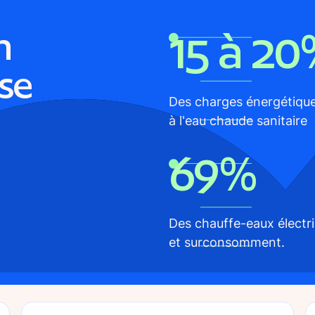
15 à 2
n
se
Des charges énergétiques
à l'eau chaude sanitaire
69%
Des chauffe-eaux électri
et surconsomment.