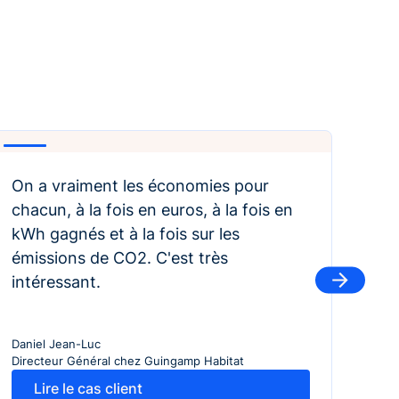
Play
Play
On a vraiment les économies pour
Les
chacun, à la fois en euros, à la fois en
prè
kWh gagnés et à la fois sur les
nég
émissions de CO2. C'est très
bie
intéressant.
Giu
Dire
Daniel Jean-Luc
chez
Directeur Général chez Guingamp Habitat
Lire le cas client
Lire le cas client