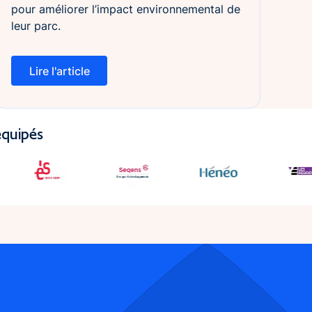
pour améliorer l’impact environnemental de
leur parc.
Lire l'article
Lire l'article
équipés