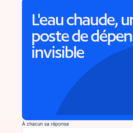
L'eau chaude, u
poste de dépen
invisible
À chacun sa réponse