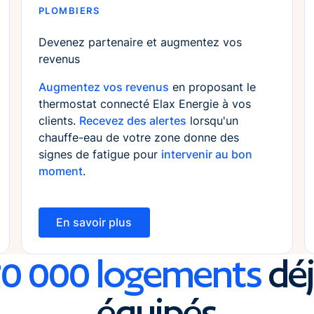
PLOMBIERS
Devenez partenaire et augmentez vos
revenus
Augmentez vos revenus
en proposant le
thermostat connecté Elax Energie à vos
clients.
Recevez des alertes
lorsqu'un
chauffe-eau de votre zone donne des
signes de fatigue pour
intervenir au bon
moment
.
En savoir plus
En savoir plus
0 000 logements
dé
équipés