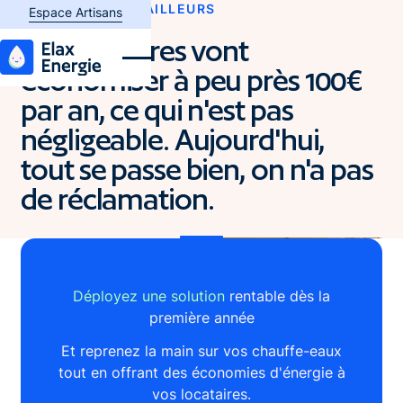
TÉMOIGNAGES BAILLEURS
Espace plombier
Espace Artisans
Les locataires vont
économiser à peu près 100€
par an, ce qui n'est pas
négligeable. Aujourd'hui,
tout se passe bien, on n'a pas
de réclamation.
Déployez une solution
rentable dès la
première année
Et reprenez la main sur vos chauffe-eaux
tout en offrant des économies d'énergie à
vos locataires.