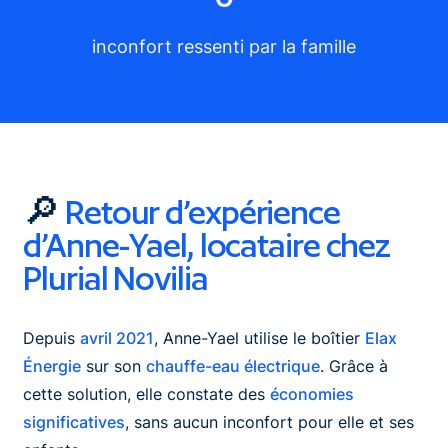
inconfort ressenti par la famille
🔎
Retour d’expérience
d’Anne-Yael, locataire chez
Plurial Novilia
Depuis
avril 2021
, Anne-Yael utilise le boîtier
Elax
Énergie
sur son
chauffe-eau électrique
. Grâce à
cette solution, elle constate des
économies
significatives
, sans aucun inconfort pour elle et ses