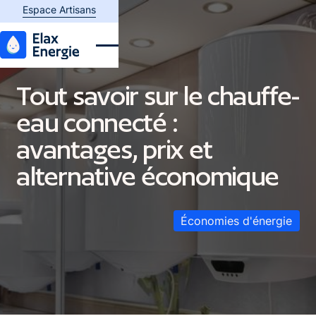
Espace plombier
Espace Artisans
Tout savoir sur le chauffe-
eau connecté :
avantages, prix et
alternative économique
Économies d'énergie